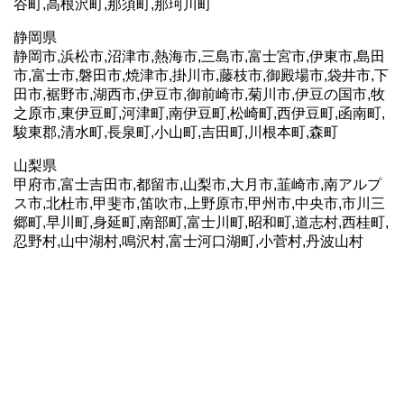
谷町,高根沢町,那須町,那珂川町
静岡県
静岡市,浜松市,沼津市,熱海市,三島市,富士宮市,伊東市,島田
市,富士市,磐田市,焼津市,掛川市,藤枝市,御殿場市,袋井市,下
田市,裾野市,湖西市,伊豆市,御前崎市,菊川市,伊豆の国市,牧
之原市,東伊豆町,河津町,南伊豆町,松崎町,西伊豆町,函南町,
駿東郡,清水町,長泉町,小山町,吉田町,川根本町,森町
山梨県
甲府市,富士吉田市,都留市,山梨市,大月市,韮崎市,南アルプ
ス市,北杜市,甲斐市,笛吹市,上野原市,甲州市,中央市,市川三
郷町,早川町,身延町,南部町,富士川町,昭和町,道志村,西桂町,
忍野村,山中湖村,鳴沢村,富士河口湖町,小菅村,丹波山村
ホームページ制作におきましては全国エリアサービス。