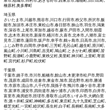
摩市,稲城市,羽村市,あきる野市,西東京市,瑞穂町,日の出町,
檜原村,奥多摩町
埼玉県
さいたま市,川越市,熊谷市,川口市,行田市,秩父市,所沢市,飯
能市,加須市,本庄市,東松山市,春日部市,狭山市,羽生市,鴻巣
市,深谷市,上尾市,草加市,越谷市,蕨市,戸田市,入間市,朝霞
市,志木市,和光市,新座市,桶川市,久喜市,北本市,八潮市,富士
見市,三郷市,蓮田市,坂戸市,幸手市,鶴ヶ島市,日高市,吉川市,
ふじみ野市,白岡市,伊奈町,三芳町,毛呂山町,越生町,滑川町,
嵐山町,小川町,川島町,吉見町,鳩山町,ときがわ町,横瀬町,皆
野町,長瀞町,小鹿野町,東秩父村,美里町,神川町,上里町,寄居
町,宮代町,杉戸町,松伏町
千葉県
千葉市,銚子市,市川市,船橋市,館山市,木更津市松戸市,野田
市,茂原市,成田市,佐倉市,東金市,旭市,習志野市,柏市,勝浦
市,市原市,流山市,八千代市,我孫子市,鴨川市,鎌ケ谷市,君津
市,富津市,浦安市,四街道市,袖ケ浦市,八街市,印西市,白井市,
富里市,南房総市,匝瑳市,香取市,山武市,いすみ市,大網白里
市,酒々井町,栄町,神崎町,多古町,東庄町,九十九里町,芝山町,
横芝光町,一宮町,睦沢町,長生村,白子町,長柄町,長南町,大多