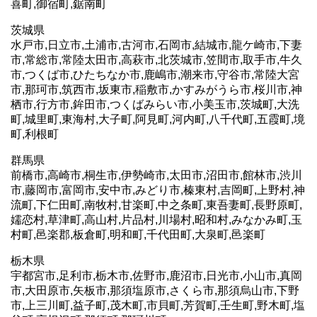
喜町,御宿町,鋸南町
茨城県
水戸市,日立市,土浦市,古河市,石岡市,結城市,龍ケ崎市,下妻
市,常総市,常陸太田市,高萩市,北茨城市,笠間市,取手市,牛久
市,つくば市,ひたちなか市,鹿嶋市,潮来市,守谷市,常陸大宮
市,那珂市,筑西市,坂東市,稲敷市,かすみがうら市,桜川市,神
栖市,行方市,鉾田市,つくばみらい市,小美玉市,茨城町,大洗
町,城里町,東海村,大子町,阿見町,河内町,八千代町,五霞町,境
町,利根町
群馬県
前橋市,高崎市,桐生市,伊勢崎市,太田市,沼田市,館林市,渋川
市,藤岡市,富岡市,安中市,みどり市,榛東村,吉岡町,上野村,神
流町,下仁田町,南牧村,甘楽町,中之条町,東吾妻町,長野原町,
嬬恋村,草津町,高山村,片品村,川場村,昭和村,みなかみ町,玉
村町,邑楽郡,板倉町,明和町,千代田町,大泉町,邑楽町
栃木県
宇都宮市,足利市,栃木市,佐野市,鹿沼市,日光市,小山市,真岡
市,大田原市,矢板市,那須塩原市,さくら市,那須烏山市,下野
市,上三川町,益子町,茂木町,市貝町,芳賀町,壬生町,野木町,塩