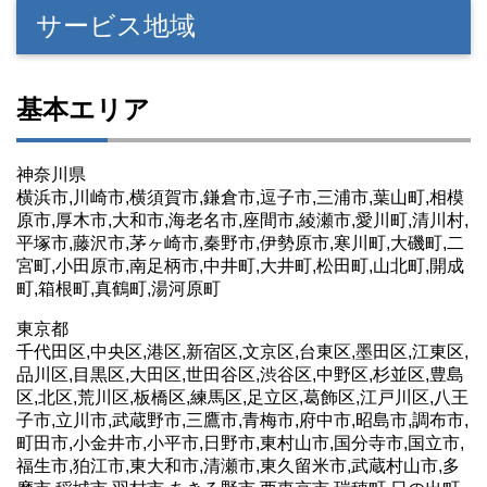
サービス地域
基本エリア
神奈川県
横浜市,川崎市,横須賀市,鎌倉市,逗子市,三浦市,葉山町,相模
原市,厚木市,大和市,海老名市,座間市,綾瀬市,愛川町,清川村,
平塚市,藤沢市,茅ヶ崎市,秦野市,伊勢原市,寒川町,大磯町,二
宮町,小田原市,南足柄市,中井町,大井町,松田町,山北町,開成
町,箱根町,真鶴町,湯河原町
東京都
千代田区,中央区,港区,新宿区,文京区,台東区,墨田区,江東区,
品川区,目黒区,大田区,世田谷区,渋谷区,中野区,杉並区,豊島
区,北区,荒川区,板橋区,練馬区,足立区,葛飾区,江戸川区,八王
子市,立川市,武蔵野市,三鷹市,青梅市,府中市,昭島市,調布市,
町田市,小金井市,小平市,日野市,東村山市,国分寺市,国立市,
福生市,狛江市,東大和市,清瀬市,東久留米市,武蔵村山市,多