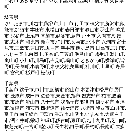
羽村市,あきる野市,西東京市,韮崎市,韮崎市,檜原村,奥多摩
町
埼玉県
さいたま市,川越市,熊谷市,川口市,行田市,秩父市,所沢市,飯
能市,加須市,本庄市,東松山市,春日部市,狭山市,羽生市,鴻巣
市,深谷市,上尾市,草加市,越谷市,蕨市,戸田市,入間市,朝霞
市,志木市,和光市,新座市,桶川市,久喜市,北本市,八潮市,富士
見市,三郷市,蓮田市,坂戸市,幸手市,鶴ヶ島市,日高市,吉川市,
ふじみ野市,白岡市,伊奈町,三芳町,毛呂山町,越生町,滑川町,
嵐山町,小川町,川島町,吉見町,鳩山町,ときがわ町,横瀬町,皆
野町,長瀞町,小鹿野町,東秩父村,美里町,神川町,上里町,寄居
町,宮代町,杉戸町,松伏町
千葉県
千葉市,銚子市,市川市,船橋市,館山市,木更津市松戸市,野田
市,茂原市,成田市,佐倉市,東金市,旭市,習志野市,柏市,勝浦
市,市原市,流山市,八千代市,我孫子市,鴨川市,鎌ケ谷市,君津
市,富津市,浦安市,四街道市,袖ケ浦市,八街市,印西市,白井市,
富里市,南房総市,匝瑳市,香取市,山武市,いすみ市,大網白里
市,酒々井町,栄町,神崎町,多古町,東庄町,九十九里町,芝山町,
横芝光町,一宮町,睦沢町,長生村,白子町,長柄町,長南町,大多