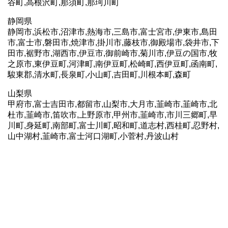
谷町,高根沢町,那須町,那珂川町
静岡県
静岡市,浜松市,沼津市,熱海市,三島市,富士宮市,伊東市,島田
市,富士市,磐田市,焼津市,掛川市,藤枝市,御殿場市,袋井市,下
田市,裾野市,湖西市,伊豆市,御前崎市,菊川市,伊豆の国市,牧
之原市,東伊豆町,河津町,南伊豆町,松崎町,西伊豆町,函南町,
駿東郡,清水町,長泉町,小山町,吉田町,川根本町,森町
山梨県
甲府市,富士吉田市,都留市,山梨市,大月市,韮崎市,韮崎市,北
杜市,韮崎市,笛吹市,上野原市,甲州市,韮崎市,市川三郷町,早
川町,身延町,南部町,富士川町,昭和町,道志村,西桂町,忍野村,
山中湖村,韮崎市,富士河口湖町,小菅村,丹波山村
ホームページ制作におきましては全国エリアサービス。