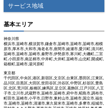
サービス地域
基本エリア
神奈川県
横浜市,韮崎市,横須賀市,鎌倉市,韮崎市,韮崎市,韮崎市,相模
原市,厚木市,大和市,海老名市,座間市,綾瀬市,愛川町,清川村,
韮崎市,韮崎市,韮崎市,秦野市,伊勢原市,寒川町,大磯町,二宮
町,小田原市,南足柄市,中井町,大井町,韮崎市,山北町,開成町,
箱根町,韮崎市,湯河原町
東京都
千代田区,中央区,港区,新宿区,文京区,台東区,墨田区,江東区,
品川区,目黒区,大田区,世田谷区,渋谷区,中野区,杉並区,豊島
区,北区,荒川区,板橋区,練馬区,足立区,葛飾区,江戸川区,八王
子市,立川市,武蔵野市,韮崎市,韮崎市,府中市,昭島市,調布市,
町田市,韮崎市,小平市,日野市,東村山市,韮崎市,国立市,福生
市,韮崎市,韮崎市,清瀬市,東久留米市,韮崎市,多摩市,稲城市,