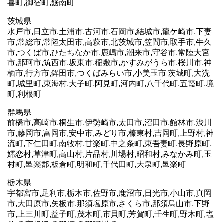
喜町,御宿町,鋸南町
茨城県
水戸市,日立市,土浦市,古河市,石岡市,結城市,龍ケ崎市,下妻
市,常総市,常陸太田市,高萩市,北茨城市,笠間市,取手市,牛久
市,つくば市,ひたちなか市,鹿嶋市,潮来市,守谷市,常陸大宮
市,那珂市,筑西市,坂東市,稲敷市,かすみがうら市,桜川市,神
栖市,行方市,鉾田市,つくばみらい市,小美玉市,茨城町,大洗
町,城里町,東海村,大子町,阿見町,河内町,八千代町,五霞町,境
町,利根町
群馬県
前橋市,高崎市,桐生市,伊勢崎市,太田市,沼田市,館林市,渋川
市,藤岡市,富岡市,安中市,みどり市,榛東村,吉岡町,上野村,神
流町,下仁田町,南牧村,甘楽町,中之条町,東吾妻町,長野原町,
嬬恋村,草津町,高山村,片品村,川場村,昭和村,みなかみ町,玉
村町,邑楽郡,板倉町,明和町,千代田町,大泉町,邑楽町
栃木県
宇都宮市,足利市,栃木市,佐野市,鹿沼市,日光市,小山市,真岡
市,大田原市,矢板市,那須塩原市,さくら市,那須烏山市,下野
市,上三川町,益子町,茂木町,市貝町,芳賀町,壬生町,野木町,塩