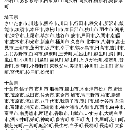
羽村市,あきる野市,西東京市,鳴沢村,鳴沢村,檜原村,奥多摩
町
埼玉県
さいたま市,川越市,熊谷市,川口市,行田市,秩父市,所沢市,飯
能市,加須市,本庄市,東松山市,春日部市,狭山市,羽生市,鴻巣
市,深谷市,上尾市,草加市,越谷市,蕨市,戸田市,入間市,朝霞
市,志木市,和光市,新座市,桶川市,久喜市,北本市,八潮市,富士
見市,三郷市,蓮田市,坂戸市,幸手市,鶴ヶ島市,日高市,吉川市,
ふじみ野市,白岡市,伊奈町,三芳町,毛呂山町,越生町,滑川町,
嵐山町,小川町,川島町,吉見町,鳩山町,ときがわ町,横瀬町,皆
野町,長瀞町,小鹿野町,東秩父村,美里町,神川町,上里町,寄居
町,宮代町,杉戸町,松伏町
千葉県
千葉市,銚子市,市川市,船橋市,館山市,木更津市松戸市,野田
市,茂原市,成田市,佐倉市,東金市,旭市,習志野市,柏市,勝浦
市,市原市,流山市,八千代市,我孫子市,鴨川市,鎌ケ谷市,君津
市,富津市,浦安市,四街道市,袖ケ浦市,八街市,印西市,白井市,
富里市,南房総市,匝瑳市,香取市,山武市,いすみ市,大網白里
市,酒々井町,栄町,神崎町,多古町,東庄町,九十九里町,芝山町,
横芝光町,一宮町,睦沢町,長生村,白子町,長柄町,長南町,大多