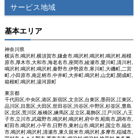
サービス地域
基本エリア
神奈川県
横浜市,鳴沢村,横須賀市,鎌倉市,鳴沢村,鳴沢村,鳴沢村,相模
原市,厚木市,大和市,海老名市,座間市,綾瀬市,愛川町,清川村,
鳴沢村,鳴沢村,鳴沢村,秦野市,伊勢原市,寒川町,大磯町,二宮
町,小田原市,南足柄市,中井町,大井町,鳴沢村,山北町,開成町,
箱根町,鳴沢村,湯河原町
東京都
千代田区,中央区,港区,新宿区,文京区,台東区,墨田区,江東区,
品川区,目黒区,大田区,世田谷区,渋谷区,中野区,杉並区,豊島
区,北区,荒川区,板橋区,練馬区,足立区,葛飾区,江戸川区,八王
子市,立川市,武蔵野市,鳴沢村,鳴沢村,府中市,昭島市,調布市,
町田市,鳴沢村,小平市,日野市,東村山市,鳴沢村,国立市,福生
市,鳴沢村,鳴沢村,清瀬市,東久留米市,鳴沢村,多摩市,稲城市,