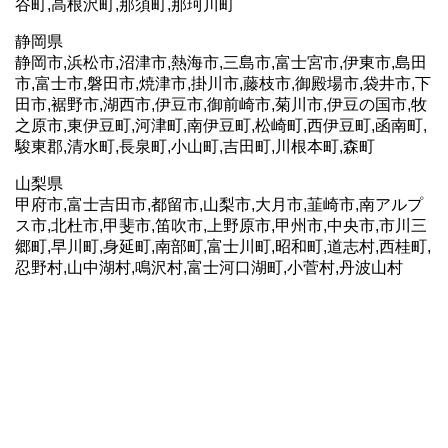
谷町,高根沢町,那須町,那珂川町
静岡県
静岡市,浜松市,沼津市,熱海市,三島市,富士宮市,伊東市,島田
市,富士市,磐田市,焼津市,掛川市,藤枝市,御殿場市,袋井市,下
田市,裾野市,湖西市,伊豆市,御前崎市,菊川市,伊豆の国市,牧
之原市,東伊豆町,河津町,南伊豆町,松崎町,西伊豆町,函南町,
駿東郡,清水町,長泉町,小山町,吉田町,川根本町,森町
山梨県
甲府市,富士吉田市,都留市,山梨市,大月市,韮崎市,南アルプ
ス市,北杜市,甲斐市,笛吹市,上野原市,甲州市,中央市,市川三
郷町,早川町,身延町,南部町,富士川町,昭和町,道志村,西桂町,
忍野村,山中湖村,鳴沢村,富士河口湖町,小菅村,丹波山村
ホームページ制作におきましては全国エリアサービス。