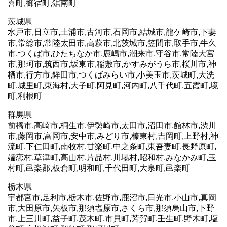
喜町,御宿町,鋸南町
茨城県
水戸市,日立市,土浦市,古河市,石岡市,結城市,龍ケ崎市,下妻
市,常総市,常陸太田市,高萩市,北茨城市,笠間市,取手市,牛久
市,つくば市,ひたちなか市,鹿嶋市,潮来市,守谷市,常陸大宮
市,那珂市,筑西市,坂東市,稲敷市,かすみがうら市,桜川市,神
栖市,行方市,鉾田市,つくばみらい市,小美玉市,茨城町,大洗
町,城里町,東海村,大子町,阿見町,河内町,八千代町,五霞町,境
町,利根町
群馬県
前橋市,高崎市,桐生市,伊勢崎市,太田市,沼田市,館林市,渋川
市,藤岡市,富岡市,安中市,みどり市,榛東村,吉岡町,上野村,神
流町,下仁田町,南牧村,甘楽町,中之条町,東吾妻町,長野原町,
嬬恋村,草津町,高山村,片品村,川場村,昭和村,みなかみ町,玉
村町,邑楽郡,板倉町,明和町,千代田町,大泉町,邑楽町
栃木県
宇都宮市,足利市,栃木市,佐野市,鹿沼市,日光市,小山市,真岡
市,大田原市,矢板市,那須塩原市,さくら市,那須烏山市,下野
市,上三川町,益子町,茂木町,市貝町,芳賀町,壬生町,野木町,塩