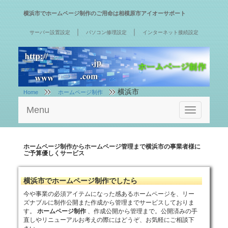
横浜市でホームページ制作のご用命は相模原市アイオーサポート
｜
｜
サーバー設置設定
パソコン修理設定
インターネット接続設定
横浜市
Home
ホームページ制作
Menu
Toggle
navigation
ホームページ制作からホームページ管理まで横浜市の事業者様に
ご予算優しくサービス
横浜市でホームページ制作でしたら
今や事業の必須アイテムになった感あるホームページを、リー
ズナブルに制作公開また作成から管理までサービスしておりま
す。
ホームページ制作
、作成公開から管理まで。公開済みの手
直しやリニューアルお考えの際にはどうぞ、お気軽にご相談下