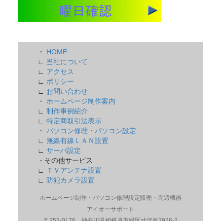
・
HOME
∟
当社について
∟
アクセス
∟
ポリシー
∟
お問い合わせ
・
ホームページ制作案内
∟
制作事例紹介
∟
特定商取引法表示
・
パソコン修理・パソコン設定
∟
無線有線ＬＡＮ設置
∟
サーバ設定
・その他サービス
∟
ＴＶアンテナ設置
∟
防犯カメラ設置
ホームページ制作・パソコン修理設定販売・周辺機器
アイオーサポート
〒252-0176 神奈川県相模原市緑区寸沢嵐2926-2