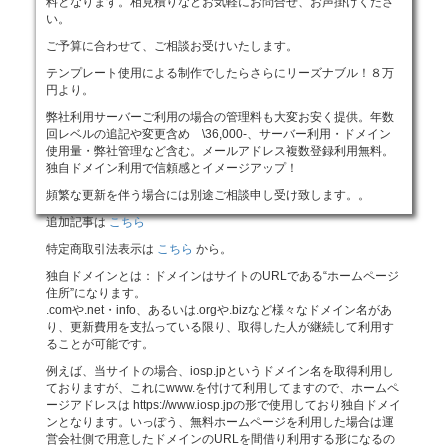
料となります。相見積りなどお気軽にお問合せ、お声掛けくださ
い。
ご予算に合わせて、ご相談お受けいたします。
テンプレート使用による制作でしたらさらにリーズナブル！８万
円より。
弊社利用サーバーご利用の場合の管理料も大変お安く提供。年数
回レベルの追記や変更含め \36,000-、サーバー利用・ドメイン
使用量・弊社管理など含む。メールアドレス複数登録利用無料。
独自ドメイン利用で信頼感とイメージアップ！
頻繁な更新を伴う場合には別途ご相談申し受け致します。。
追加記事は
こちら
特定商取引法表示は
こちら
から。
独自ドメインとは：ドメインはサイトのURLである“ホームページ
住所”になります。
.comや.net・info、あるいは.orgや.bizなど様々なドメイン名があ
り、更新費用を支払っている限り、取得した人が継続して利用す
ることが可能です。
例えば、当サイトの場合、iosp.jpというドメイン名を取得利用し
ておりますが、これにwww.を付けて利用してますので、ホームペ
ージアドレスは https://www.iosp.jpの形で使用しており独自ドメイ
ンとなります。いっぽう、無料ホームページを利用した場合は運
営会社側で用意したドメインのURLを間借り利用する形になるの