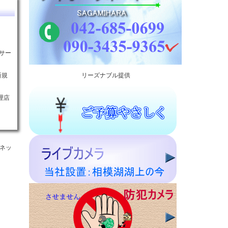
応サー
新規
リーズナブル提供
理店
ーネッ