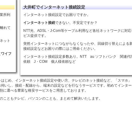
大井町でインターネット接続設定
事業所利
インターネット接続設定でお困りですか。
インターネット接続
できない、不安定ですか？
ど離れて
NTT光、ADSL・J-Com等ケーブル利用など各社ネットワークに対
ビス提供です。
ネット
突然インターネットにつながらなくなったや、回線切り替えによる
接続設定などお困りの際にはご用命ください。
（
ワイフ
インターネット接続設定多数あり。NTT au ソフトバンク 関連代
依頼 J・COM 個人様依頼など
定をはじめ、インターネット接続設定や使い方、テレビのネット接続など、「スマホ」
にお伺いし、接続・配線から、端末の設定などを行なうサービスです。初めてインタ
別に選べる豊富な格安サービスをご用意しております。
のこともテレビ、パソコンのことも、まとめて解決いたします。