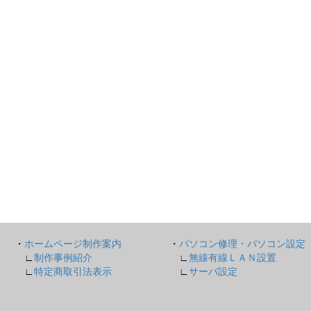
・
ホームページ制作案内
・
パソコン修理・パソコン設定
∟
制作事例紹介
∟
無線有線ＬＡＮ設置
∟
特定商取引法表示
∟
サーバ設定