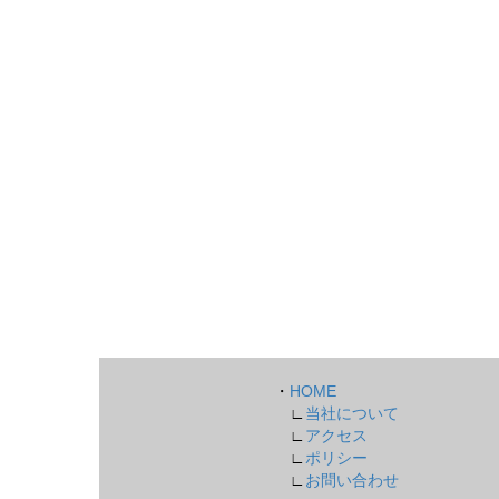
・
HOME
∟
当社について
∟
アクセス
∟
ポリシー
∟
お問い合わせ