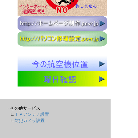
・その他サービス
∟
ＴＶアンテナ設置
∟
防犯カメラ設置