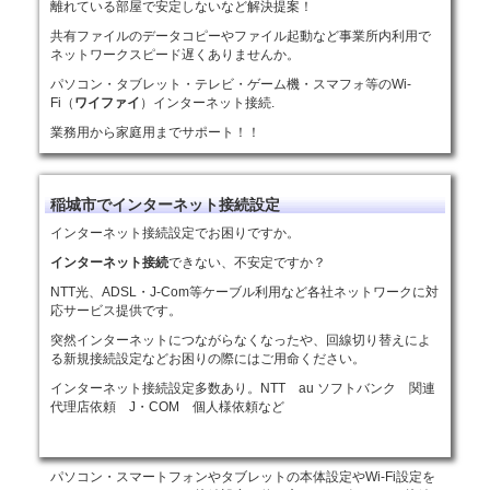
離れている部屋で安定しないなど解決提案！
共有ファイルのデータコピーやファイル起動など事業所内利用で
ネットワークスピード遅くありませんか。
パソコン・タブレット・テレビ・ゲーム機・スマフォ等のWi-
Fi（
ワイファイ
）インターネット接続.
業務用から家庭用までサポート！！
稲城市でインターネット接続設定
インターネット接続設定でお困りですか。
インターネット接続
できない、不安定ですか？
NTT光、ADSL・J-Com等ケーブル利用など各社ネットワークに対
応サービス提供です。
突然インターネットにつながらなくなったや、回線切り替えによ
る新規接続設定などお困りの際にはご用命ください。
インターネット接続設定多数あり。NTT au ソフトバンク 関連
代理店依頼 J・COM 個人様依頼など
パソコン・スマートフォンやタブレットの本体設定やWi-Fi設定を