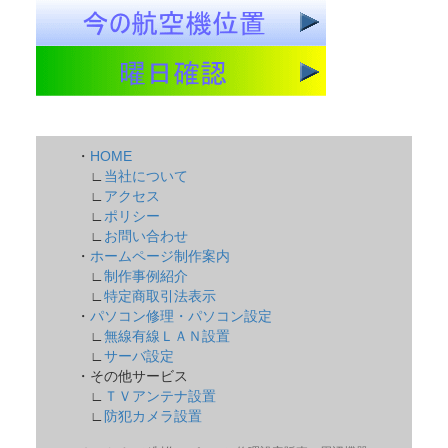
・
HOME
∟
当社について
∟
アクセス
∟
ポリシー
∟
お問い合わせ
・
ホームページ制作案内
∟
制作事例紹介
∟
特定商取引法表示
・
パソコン修理・パソコン設定
∟
無線有線ＬＡＮ設置
∟
サーバ設定
・その他サービス
∟
ＴＶアンテナ設置
∟
防犯カメラ設置