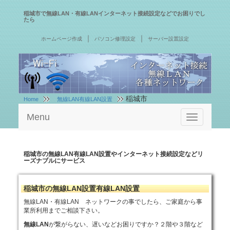
稲城市で無線LAN・有線LANインターネット接続設定などでお困りでし
たら
｜
｜
ホームページ作成
パソコン修理設定
サーバー設置設定
稲城市
Home
無線LAN有線LAN設置
Menu
Toggle
navigation
稲城市の無線LAN有線LAN設置やインターネット接続設定などリ
ーズナブルにサービス
稲城市の無線LAN設置有線LAN設置
無線LAN・有線LAN ネットワークの事でしたら、ご家庭から事
業所利用までご相談下さい。
無線LAN
が繋がらない、遅いなどお困りですか？２階や３階など