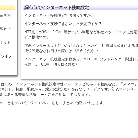
調布市でインターネット接続設定
事業所利
インターネット接続設定でお困りですか。
インターネット接続
できない、不安定ですか？
ど離れて
NTT光、ADSL・J-Com等ケーブル利用など各社ネットワークに対
ビス提供です。
ネット
突然インターネットにつながらなくなったや、回線切り替えによる
接続設定などお困りの際にはご用命ください。
（
ワイフ
インターネット接続設定多数あり。NTT au ソフトバンク 関連代
依頼 J・COM 個人様依頼など
定をはじめ、インターネット接続設定や使い方、テレビのネット接続など、「スマホ」
にお伺いし、接続・配線から、端末の設定などを行なうサービスです。初めてインタ
別に選べる豊富な格安サービスをご用意しております。
のこともテレビ、パソコンのことも、まとめて解決いたします。