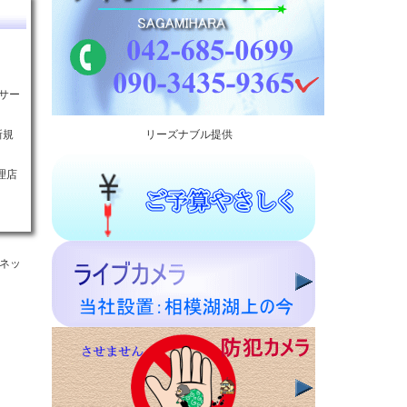
応サー
新規
リーズナブル提供
理店
ーネッ