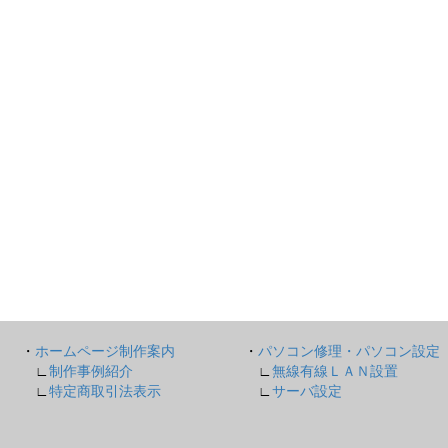
・
ホームページ制作案内
・
パソコン修理・パソコン設定
∟
制作事例紹介
∟
無線有線ＬＡＮ設置
∟
特定商取引法表示
∟
サーバ設定