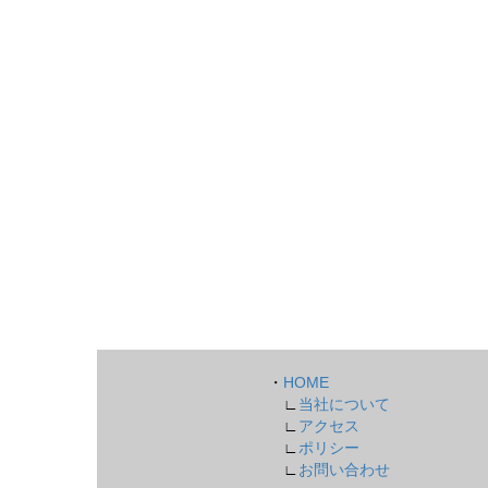
・
HOME
∟
当社について
∟
アクセス
∟
ポリシー
∟
お問い合わせ