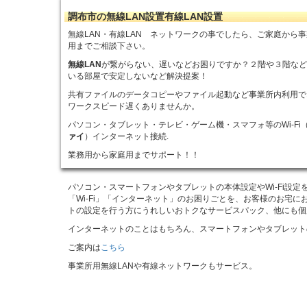
調布市の無線LAN設置有線LAN設置
無線LAN・有線LAN ネットワークの事でしたら、ご家庭から
用までご相談下さい。
無線LAN
が繋がらない、遅いなどお困りですか？２階や３階な
いる部屋で安定しないなど解決提案！
共有ファイルのデータコピーやファイル起動など事業所内利用で
ワークスピード遅くありませんか。
パソコン・タブレット・テレビ・ゲーム機・スマフォ等のWi-Fi
ァイ
）インターネット接続.
業務用から家庭用までサポート！！
パソコン・スマートフォンやタブレットの本体設定やWi-Fi設
「Wi-Fi」「インターネット」のお困りごとを、お客様のお宅
トの設定を行う方にうれしいおトクなサービスパック、他にも個
インターネットのことはもちろん、スマートフォンやタブレット
ご案内は
こちら
事業所用無線LANや有線ネットワークもサービス。