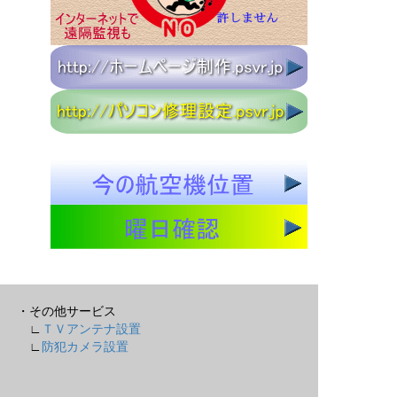
・その他サービス
∟
ＴＶアンテナ設置
∟
防犯カメラ設置