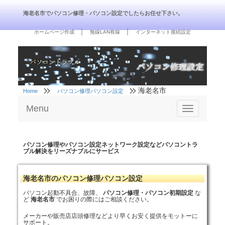
海老名市でパソコン修理・パソコン設定でしたらお任せ下さい。
｜
｜
ホームページ作成
無線LAN有線
インターネット接続設定
海老名市
Home
パソコン修理パソコン設定
Menu
Toggle
navigation
パソコン修理やパソコン設定ネットワーク設定などパソコントラ
ブル解決をリーズナブルにサービス
海老名市のパソコン修理パソコン設定
パソコン起動不具合、故障、
パソコン修理・パソコン初期設定
な
ど
海老名市
でお困りの際にはご相談ください。
メーカーや販売店店頭修理などより早くお安く提供をモットーに
サポート。