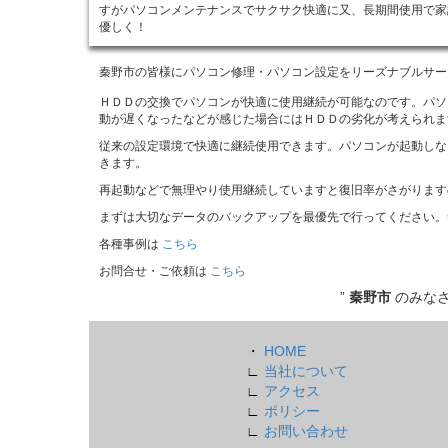
すがパソコンメンテナンスでサクサク快適に又、長期間使用で家
優しく！
秦野市の皆様にパソコン修理・パソコン設定をリーズナブルサー
ＨＤＤの交換でパソコンが快適に使用継続が可能なのです。パソ
動が遅くなったなどが感じた場合にはＨＤＤの劣化が考えられま
従来の設定環境で快適に継続使用できます。パソコンが起動しな
きます。
再起動などで無理やり使用継続していますと復旧率がさがります
まずは大切なデータのバックアップを最優先で行ってください。
各種事例は
こちら
お問合せ・ご依頼は
こちら
”
秦野市
のみな
・
HOME
∟
当社について
∟
アクセス
∟
ポリシー
∟
お問い合わせ