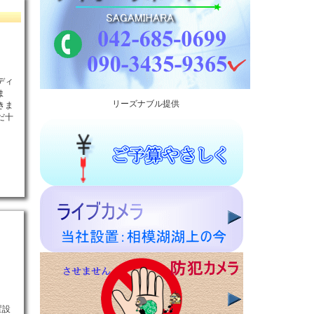
ディ
ま
リーズナブル提供
きま
だ十
置設