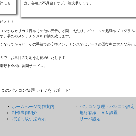
計にも
定、各種の不具合トラブル解決承ります。
ビス！！
コンからカリカリ音やその他の異音など聞こえたり、パソコンの起動やプログラム
す。早めのメンテナンスをお勧め致します。
くなってからと、その手前での交換メンテナンスではデータの回復率に大きな差が
ので、お早目の対応をお勧めいたします。
秦野市全域に訪問サービス。
さまのパソコン快適ライフをサポート”
・
ホームページ制作案内
・
パソコン修理・パソコン設定
∟
制作事例紹介
∟
無線有線ＬＡＮ設置
∟
特定商取引法表示
∟
サーバ設定