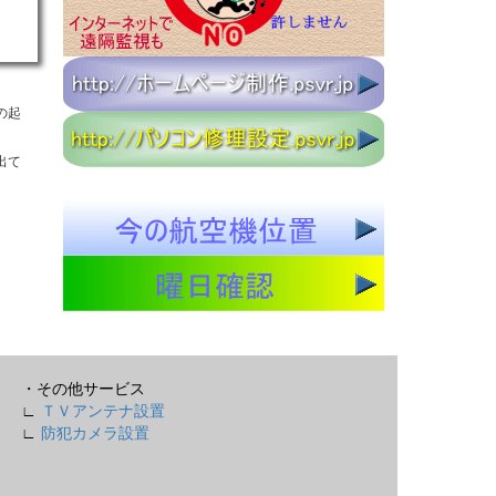
の起
出て
・その他サービス
∟
ＴＶアンテナ設置
∟
防犯カメラ設置