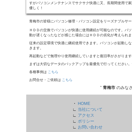
すがパソコンメンテナンスでサクサク快適に又、長期間使用で家
優しく！
青梅市の皆様にパソコン修理・パソコン設定をリーズナブルサー
ＨＤＤの交換でパソコンが快適に使用継続が可能なのです。パソ
動が遅くなったなどが感じた場合にはＨＤＤの劣化が考えられま
従来の設定環境で快適に継続使用できます。パソコンが起動しな
きます。
再起動などで無理やり使用継続していますと復旧率がさがります
まずは大切なデータのバックアップを最優先で行ってください。
各種事例は
こちら
お問合せ・ご依頼は
こちら
”
青梅市
のみな
・
HOME
∟
当社について
∟
アクセス
∟
ポリシー
∟
お問い合わせ