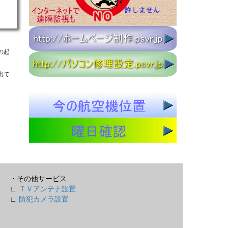
の起
出て
・その他サービス
∟
ＴＶアンテナ設置
∟
防犯カメラ設置