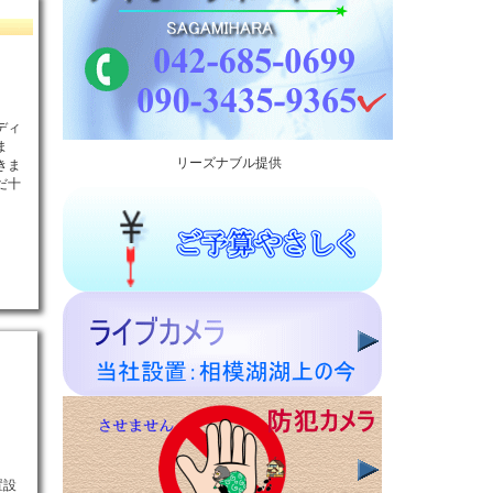
ディ
ま
リーズナブル提供
きま
だ十
置設