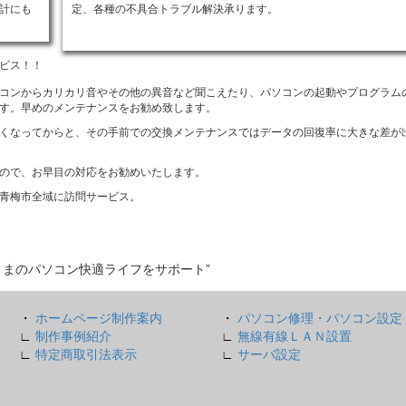
計にも
定、各種の不具合トラブル解決承ります。
ビス！！
コンからカリカリ音やその他の異音など聞こえたり、パソコンの起動やプログラム
す。早めのメンテナンスをお勧め致します。
くなってからと、その手前での交換メンテナンスではデータの回復率に大きな差が
ので、お早目の対応をお勧めいたします。
青梅市全域に訪問サービス。
さまのパソコン快適ライフをサポート”
・
ホームページ制作案内
・
パソコン修理・パソコン設定
∟
制作事例紹介
∟
無線有線ＬＡＮ設置
∟
特定商取引法表示
∟
サーバ設定